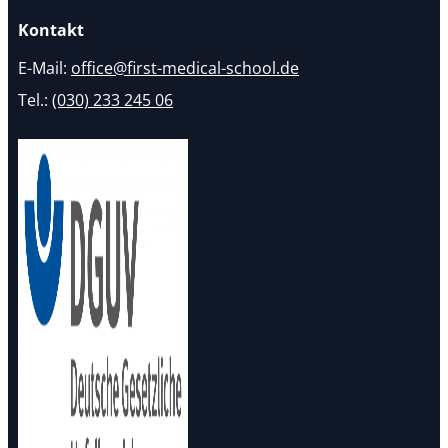
Kontakt
E-Mail:
office@first-medical-school.de
Tel.:
(030) 233 245 06